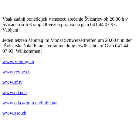
Vsak zadnji ponedeljek v mesecu srečanje Švicarjev ob 20.00 h v
Švicarski šoli Kranj. Obvezna prijava na gsm 041 44 07 93.
Vabljeni!
Jeden letzten Montag im Monat Schweizertreffen um 20.00 h in der
‘Švicarska šola’ Kranj. Voranmeldung erwünscht auf Gsm 041 44
07 93. Willkommen!
www.zeitung.ch
www.revue.ch
www.sf.tv
www.eda.ch
www.eda.admin.ch/ljubljana
www.aso.ch