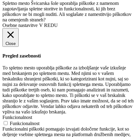
Spletno mesto Švicarska šole uporablja piškotke z namenom
zagotavljanja spletne storitve in funkcionalnosti, ki jih brez
piškotkov ne bi mogli nuditi. Ali soglašate z namestitvijo piškotkov
na omenjenih straneh?
Osebne nastavitve
V REDU
Close
Pregled zasebnosti
To spletno mesto uporablja piškotke za izboljšanje vaše izkušnje
med brskanjem po spletnem mestu. Med njimi so v vašem
brskalniku shranjeni piškotki, ki so kategorizirani kot nujni, saj so
nujni za delovanje osnovnih funkcij spletnega mesta. Uporabljamo
tudi piškotke tretjih oseb, ki nam pomagajo analizirati in razumeti,
kako uporabljate to spletno mesto. Ti piškotki se v vaš brskalnik
shranijo le z vašim soglasjem. Prav tako imate možnost, da se od teh
piškotkov odjavite. Vendar lahko odjava nekaterih od teh piškotkov
vpliva na vašo izkušnjo brskanja.
Funkcionalnost
Funkcionalnost
Funkcionalni piškotki pomagajo izvajati določene funkcije, kot so
deljenje vsebine spletnega mesta na platformah družbenih medijev,