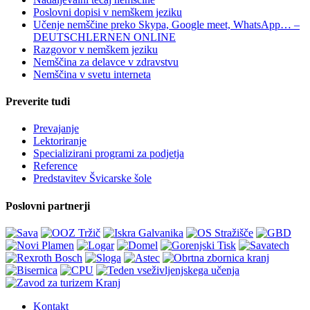
Poslovni dopisi v nemškem jeziku
Učenje nemščine preko Skypa, Google meet, WhatsApp… –
DEUTSCHLERNEN ONLINE
Razgovor v nemškem jeziku
Nemščina za delavce v zdravstvu
Nemščina v svetu interneta
Preverite tudi
Prevajanje
Lektoriranje
Specializirani programi za podjetja
Reference
Predstavitev Švicarske šole
Poslovni partnerji
Kontakt