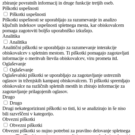
zbiranje povratnih informacij in druge funkcije tretjih oseb.
Piškotki uspešnosti
Piškotki uspešnosti
Piškotki uspešnosti se uporabljajo za razumevanje in analizo
ključnih indeksov uspešnosti spletnega mesta, kar obiskovalcem
pomaga zagotoviti boljšo uporabniško izkušnjo.
Analitika
Analitika
Analitični piškotki se uporabljajo za razumevanje interakcije
obiskovalcev s spletnim mestom. Ti piškotki pomagajo zagotavljati
informacije o meritvah števila obiskovalcev, viru prometa itd.
Oglaševanje
Oglaševanje
Oglaševalski piškotki se uporabljajo za zagotavljanje ustreznih
oglasov in trženjskih kampanj obiskovalcem. Ti piškotki spremljajo
obiskovalce na različnih spletnih mestih in zbirajo informacije za
zagotavljanje prilagojenih oglasov.
Drugo
Drugo
Drugi nekategorizirani piškotki so tisti, ki se analizirajo in še niso
bili razvrščeni v kategorijo.
Obvezni piškotki
Obvezni piškotki
Obvezni piškotki so nujno potrebni za pravilno delovanje spletnega