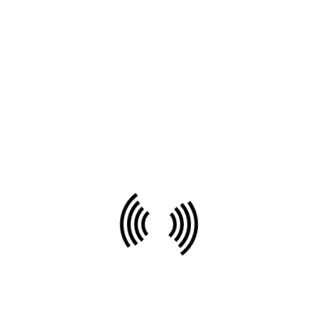
Kontakt
Švicarska šola, Anna Hladnik s.p.
Pot v Bitnje 16
4000 Kranj